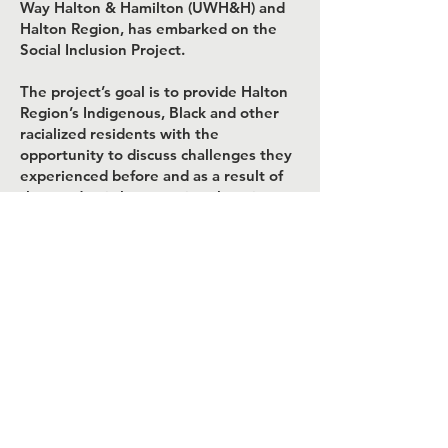
Way Halton & Hamilton (UWH&H) and
Halton Region, has embarked on the
Social Inclusion Project.
The project’s goal is to provide Halton
Region’s Indigenous, Black and other
racialized residents with the
opportunity to discuss challenges they
experienced before and as a result of
the pandemic by engaging them in
community consultations, surveys and a
resident-led working group.
Help Us Build Our
Resource Bank
We’re growing our Resource Bank
—and we need your help! If you
have a tool, guide, video, article,
or any other resource that