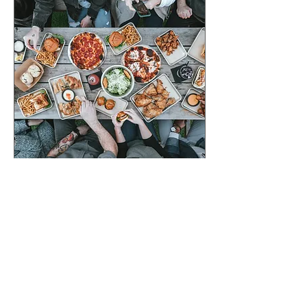
Membership Networking
Lunch
mié, 19 ago
Leer más
Detalles