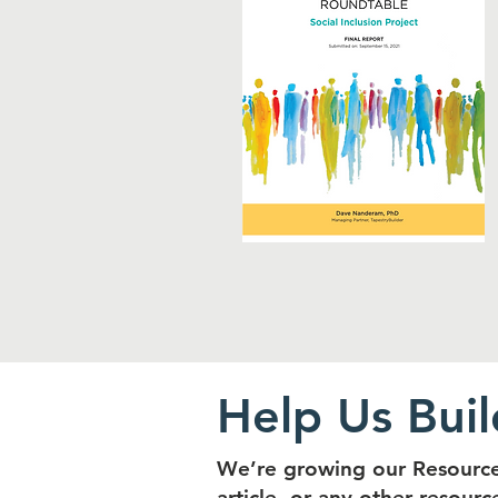
Help Us Bui
We’re growing our Resource
article, or any other resourc