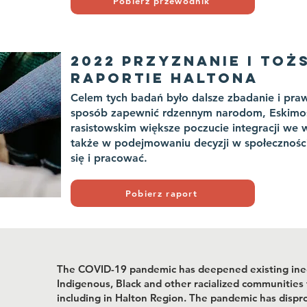
Pobierz przewodnik
2022 PRZYZNANIE I TO
RAPORTIE HALTONA
Celem tych badań było dalsze zbadanie i pra
sposób zapewnić rdzennym narodom, Eskim
rasistowskim większe poczucie integracji we w
także w podejmowaniu decyzji w społecznościa
się i pracować.
Pobierz raport
The COVID-19 pandemic has deepened existing inequa
Indigenous, Black and other racialized communities
including in Halton Region. The pandemic has dispr