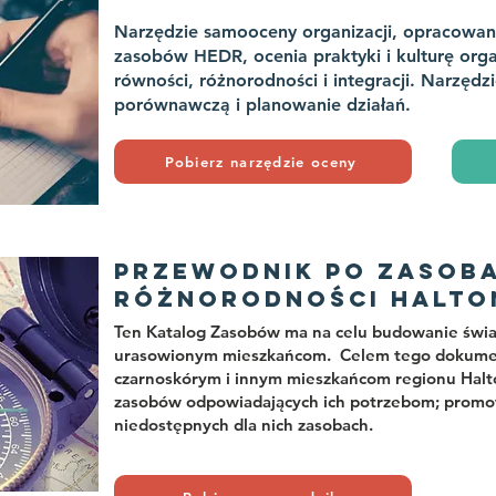
Narzędzie samooceny organizacji, opracowan
zasobów HEDR, ocenia praktyki i kulturę orga
równości, różnorodności i integracji. Narzędz
porównawczą i planowanie działań.
Pobierz narzędzie oceny
PRZEWODNIK PO ZASOB
RÓŻNORODNOŚCI HALTO
Ten Katalog Zasobów ma na celu budowanie świ
urasowionym mieszkańcom. Celem tego dokumen
czarnoskórym i innym mieszkańcom regionu Halt
zasobów odpowiadających ich potrzebom; promowa
niedostępnych dla nich zasobach.