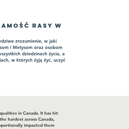
ŻSAMOŚĆ RASY W
wdziwe zrozumienie, w jaki
osom i Metysom oraz osobom
szystkich dziedzinach życia, a
ch, w których żyją żyć, uczyć
lities in Canada. It has hit
 the hardest across Canada,
oportionally impacted them