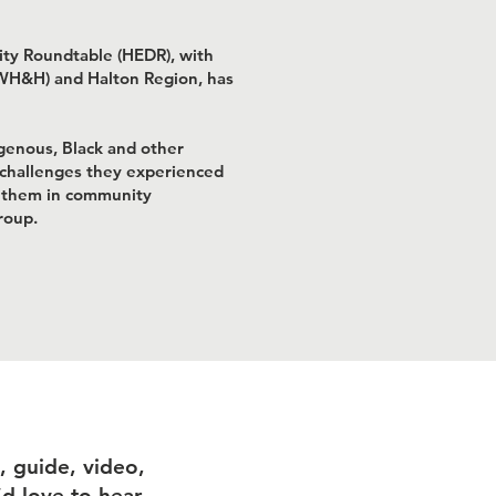
ity Roundtable (HEDR), with
WH&H) and Halton Region, has
igenous, Black and other
s challenges they experienced
g them in community
roup.
 guide, video,
’d love to hear