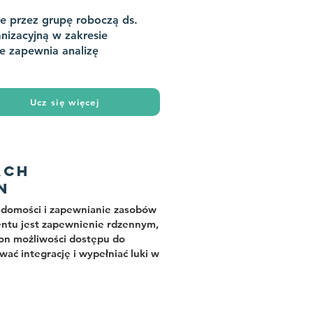
e przez grupę roboczą ds.
nizacyjną w zakresie
ie zapewnia analizę
Ucz się więcej
ACH
N
adomości i zapewnianie zasobów
tu jest zapewnienie rdzennym,
on możliwości dostępu do
ć integrację i wypełniać luki w