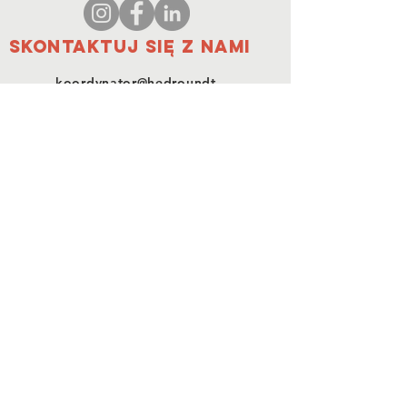
Skontaktuj się z nami
koordynator@hedroundt
able.com
905-467-4305
koordynator@hedroundtable.com
SUBSKRYBUJ
Dołączyć
Skontaktuj się z nami
© 2023 HEDR. Wszelkie prawa
zastrzeżone.