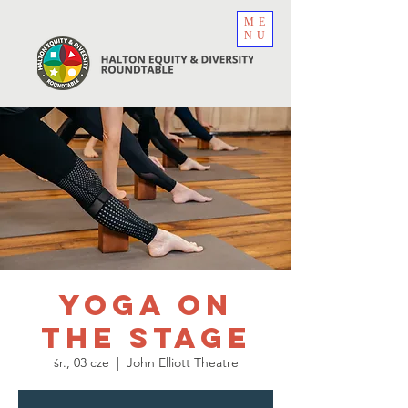
ME
NU
Yoga on
the Stage
śr., 03 cze
  |  
John Elliott Theatre