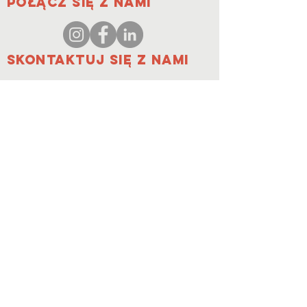
Połącz się z nami
Skontaktuj się z nami
koordynator@hedroundt
able.com
905-467-4305
koordynator@hedroundtable.com
SUBSKRYBUJ
Dołączyć
Skontaktuj się z nami
© 2023 HEDR. Wszelkie prawa