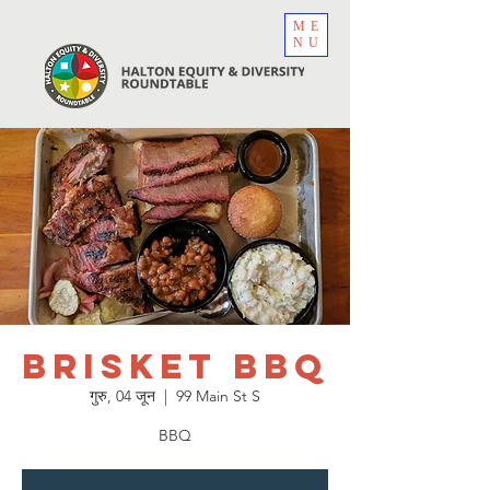
ME
NU
Brisket BBQ
गुरु, 04 जून
  |  
99 Main St S
BBQ