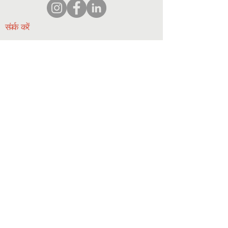
संपर्क करें
समन्वयक@hedroundtable.c
om
905-467-4305
समन्वयक@hedroundtable.com
सदस्यता लें
जोड़ना
संपर्क करें
© 2023 HEDR. सर्वाधिकार सुरक्षित।