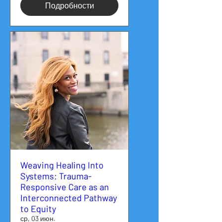
Подробности
Weaving Healing Into
Systems: Trauma-
Responsive Care as an
Interconnected Pathway
to Equity
ср, 03 июн.