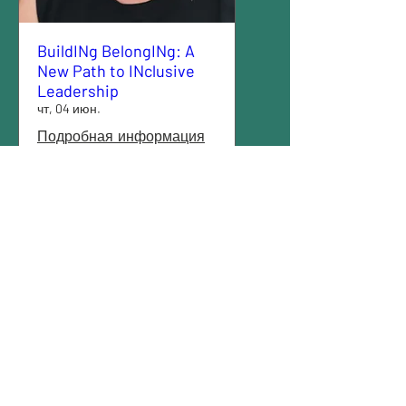
BuildINg BelongINg: A
New Path to INclusive
Leadership
чт, 04 июн.
Подробная информация
Подробности
June 4, 2026 | Afternoon
Sessions