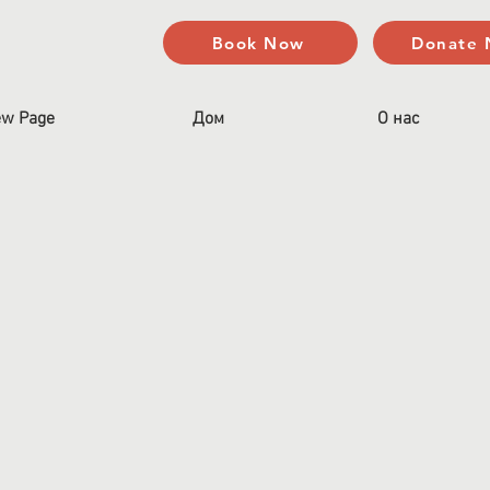
Book Now
Donate
w Page
Дом
О нас