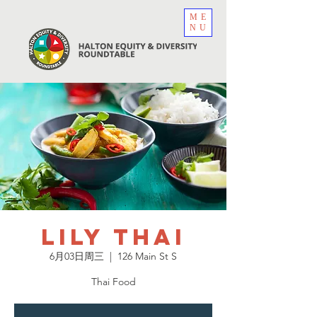
ME
NU
Lily Thai
6月03日周三
  |  
126 Main St S
Thai Food