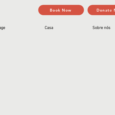
Book Now
Donate
age
Casa
Sobre nós