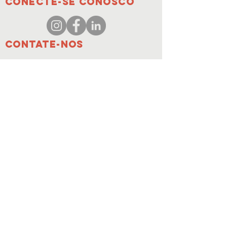
conecte-se conosco
Contate-nos
coordenador@hedroundt
able.com
905-467-4305
coordenador@hedroundtable.com
SE INSCREVER
Junte-se
Contate-nos
© 2023 HEDR. Todos os direitos