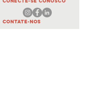
conecte-se conosco
Contate-nos
coordenador@hedroundt
able.com
905-467-4305
coordenador@hedroundtable.com
SE INSCREVER
Junte-se
Contate-nos
© 2023 HEDR. Todos os direitos