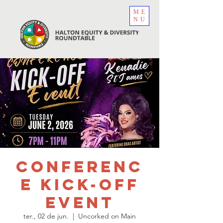
ME
NU
Conferenc
e Kick-Off
Event
ter., 02 de jun.
  |  
Uncorked on Main