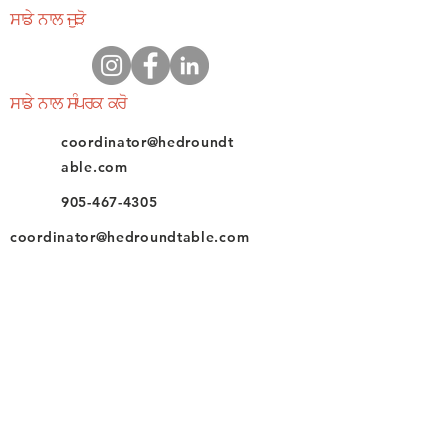
ਸਾਡੇ ਨਾਲ ਜੁੜੋ
ਸਾਡੇ ਨਾਲ ਸੰਪਰਕ ਕਰੋ
coordinator@hedroundt
able.com
905-467-4305
coordinator@hedroundtable.com
ਸਬਸਕ੍ਰਾਈਬ ਕਰੋ
ਜੁੜੋ
ਸਾਡੇ ਨਾਲ ਸੰਪਰਕ ਕਰੋ
© 2023 HEDR. ਸਾਰੇ ਅਧਿਕਾਰ ਰਾਖਵੇਂ ਹਨ।