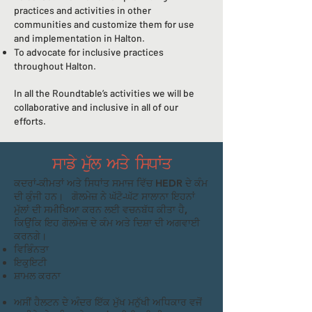
practices and activities in other
communities and customize them for use
and implementation in Halton.
To advocate for inclusive practices
throughout Halton.
In all the Roundtable’s activities we will be
collaborative and inclusive in all of our
efforts.
ਸਾਡੇ ਮੁੱਲ ਅਤੇ ਸਿਧਾਂਤ
ਕਦਰਾਂ-ਕੀਮਤਾਂ ਅਤੇ ਸਿਧਾਂਤ ਸਮਾਜ ਵਿੱਚ HEDR ਦੇ ਕੰਮ
ਦੀ ਕੁੰਜੀ ਹਨ। ਗੋਲਮੇਜ਼ ਨੇ ਘੱਟੋ-ਘੱਟ ਸਾਲਾਨਾ ਇਹਨਾਂ
ਮੁੱਲਾਂ ਦੀ ਸਮੀਖਿਆ ਕਰਨ ਲਈ ਵਚਨਬੱਧ ਕੀਤਾ ਹੈ,
ਕਿਉਂਕਿ ਇਹ ਗੋਲਮੇਜ਼ ਦੇ ਕੰਮ ਅਤੇ ਦਿਸ਼ਾ ਦੀ ਅਗਵਾਈ
ਕਰਨਗੇ।
ਵਿਭਿੰਨਤਾ
ਇਕੁਇਟੀ
ਸ਼ਾਮਲ ਕਰਨਾ
ਅਸੀਂ ਹੈਲਟਨ ਦੇ ਅੰਦਰ ਇੱਕ ਮੁੱਖ ਮਨੁੱਖੀ ਅਧਿਕਾਰ ਵਜੋਂ