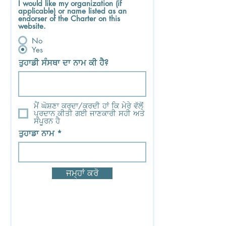
I would like my organization (if
applicable) or name listed as an
endorser of the Charter on this
website.
No
Yes
ਤੁਹਾਡੀ ਸੰਸਥਾ ਦਾ ਨਾਮ ਕੀ ਹੈ?
ਮੈਂ ਘੋਸ਼ਣਾ ਕਰਦਾ/ਕਰਦੀ ਹਾਂ ਕਿ ਮੇਰੇ ਵੱਲੋਂ
ਪ੍ਰਦਾਨ ਕੀਤੀ ਗਈ ਜਾਣਕਾਰੀ ਸਹੀ ਅਤੇ
ਸੰਪੂਰਨ ਹੈ
ਤੁਹਾਡਾ ਨਾਮ
ਜਮ੍ਹਾਂ ਕਰੋ