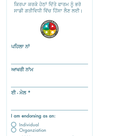
ਕਿਰਪਾ ਕਰਕੇ ਹੇਠਾਂ ਦਿੱਤੇ ਫਾਰਮ ਨੂੰ ਭਰੋ
ਸਾਡੀ ਗਤੀਵਿਧੀ ਵਿੱਚ ਹਿੱਸਾ ਲੈਣ ਲਈ।
ਪਹਿਲਾ ਨਾਂ
ਆਖਰੀ ਨਾਂਮ
ਈ - ਮੇਲ
I am endorsing as an:
Individual
Organziation