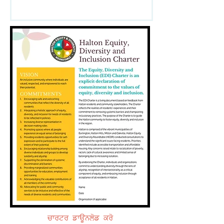
ਚਾਰਟਰ ਡਾਊਨਲੋਡ ਕਰੋ