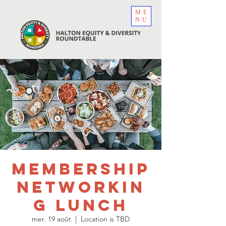
ME
NU
Membership
Networkin
g Lunch
mer. 19 août
  |  
Location is TBD