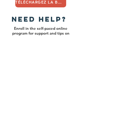
TÉLÉCHARGEZ LA BOÎTE À OUTILS
Need Help?
Enroll in the self-paced online
program for support and tips on
completing the HEDR
Organizational Assessment Tool
TÉLÉCHARGEZ LA BOÎTE À OUTILS
OUTIL D'AUTO-
ÉVALUATION
ORGANISATIONNE
LLE