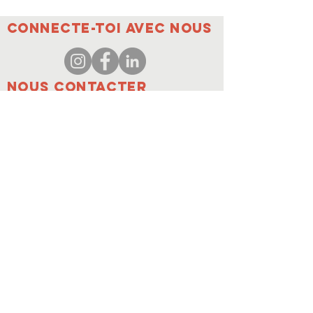
Connecte-toi avec nous
Nous contacter
coordinateur@hedroundt
able.com
905-467-4305
coordinateur@hedroundtable.com
S'ABONNER
Rejoindre
Nous contacter