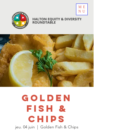
ME
NU
Golden
Fish &
Chips
jeu. 04 juin
  |  
Golden Fish & Chips