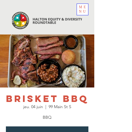
ME
NU
Brisket BBQ
jeu. 04 juin
  |  
99 Main St S
BBQ