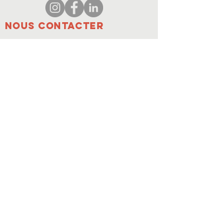
Nous contacter
coordinateur@hedroundt
able.com
905-467-4305
coordinateur@hedroundtable.com
S'ABONNER
Rejoindre
Nous contacter
© 2023 HEDR. Tous droits réservés.