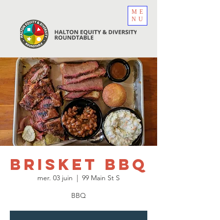
ME
NU
Brisket BBQ
mer. 03 juin
  |  
99 Main St S
BBQ