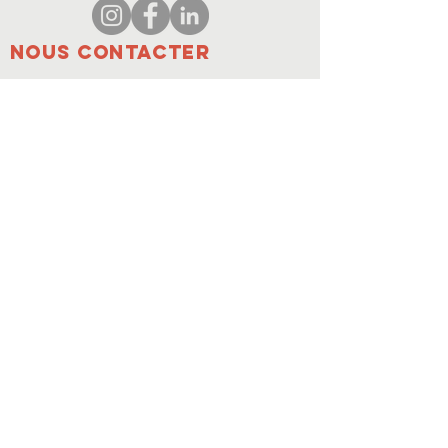
Nous contacter
coordinateur@hedroundt
able.com
905-467-4305
coordinateur@hedroundtable.com
S'ABONNER
Rejoindre
Nous contacter
© 2023 HEDR. Tous droits réservés.