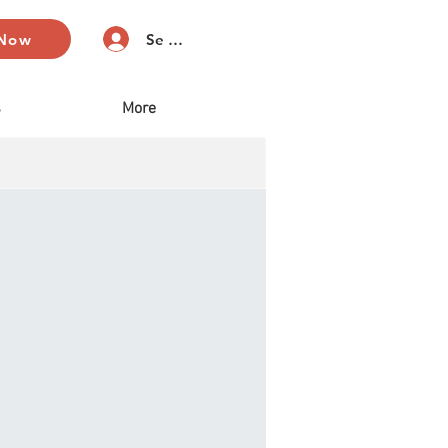
 Now
Se connecter
s
More