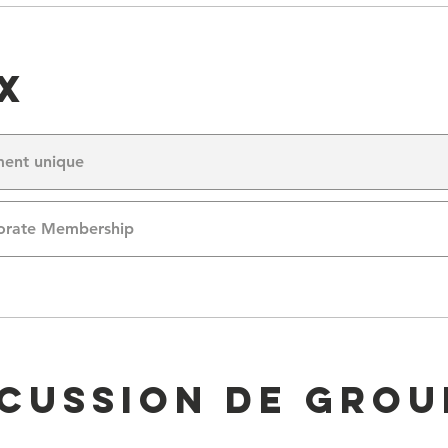
x
ment unique
orate Membership
scussion de grou