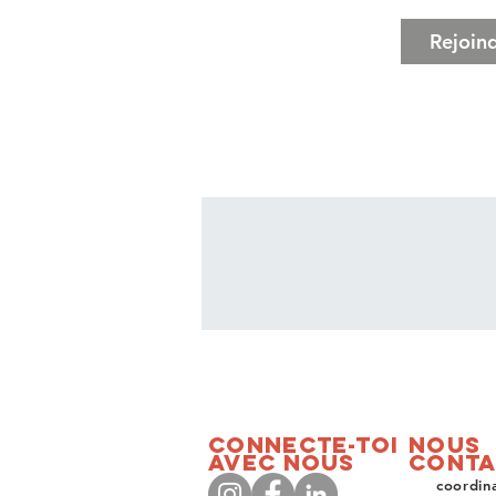
Rejoin
Connecte-toi
Nous
avec nous
conta
coordin