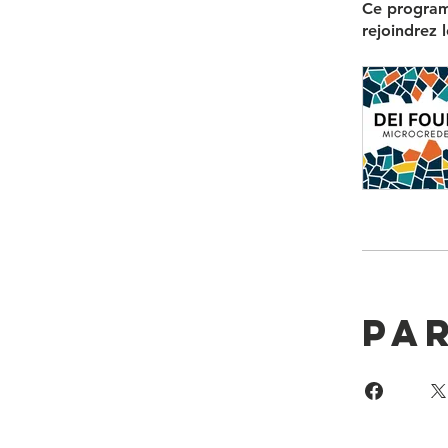
Ce program
rejoindrez
Pa