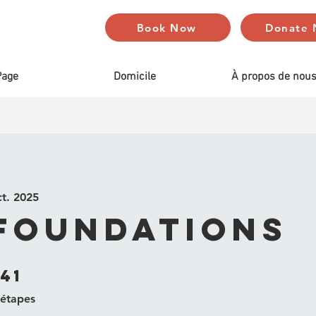
Book Now
Donate
Page
Domicile
À propos de nou
ct. 2025
 Foundations
41
41 étapes
étapes