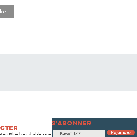
dre
S'ABONNER
cter
Rejoindre
ateur@hedroundtable.com