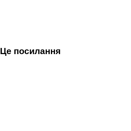
Це посилання
більше не дійсне.
Назад до сайту