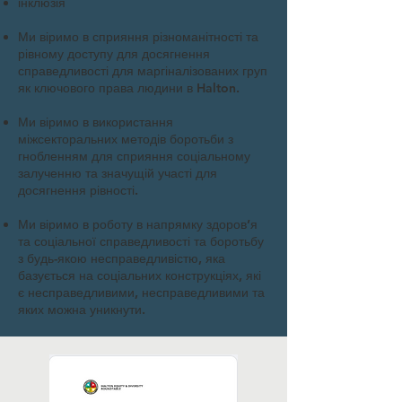
інклюзія
Ми віримо в сприяння різноманітності та
рівному доступу для досягнення
справедливості для маргіналізованих груп
як ключового права людини в Halton.
Ми віримо в використання
міжсекторальних методів боротьби з
гнобленням для сприяння соціальному
залученню та значущій участі для
досягнення рівності.
Ми віримо в роботу в напрямку здоров’я
та соціальної справедливості та боротьбу
з будь-якою несправедливістю, яка
базується на соціальних конструкціях, які
є несправедливими, несправедливими та
яких можна уникнути.