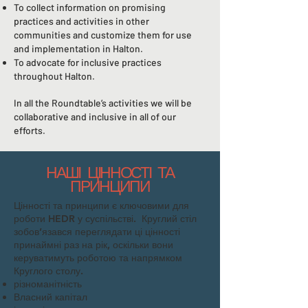
To collect information on promising
practices and activities in other
communities and customize them for use
and implementation in Halton.
To advocate for inclusive practices
throughout Halton.
In all the Roundtable’s activities we will be
collaborative and inclusive in all of our
efforts.
НАШІ ЦІННОСТІ ТА
ПРИНЦИПИ
Цінності та принципи є ключовими для
роботи HEDR у суспільстві. Круглий стіл
зобов’язався переглядати ці цінності
принаймні раз на рік, оскільки вони
керуватимуть роботою та напрямком
Круглого столу.
різноманітність
Власний капітал