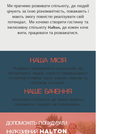
Ми прагнемо розвивати спільноту, де людей
цінують за їхню різноманітність, поважають і
мають змогу повністю реалізувати свій
потенціал. Ми хочемо створити гостинну та
інклюзивну спільноту Halton, де кожен хоче
жити, працювати та розважатися.
НАША МІСІЯ
Розвивати спроможність організацій, що
обслуговують людей, сприяти справедливості
та інклюзії в Halton через знання, навички та
побудову стосунків.
НАШЕ БАЧЕННЯ
Інклюзивна спільнота, де людей цінують,
поважають і надають їм повноважень.
ДОПОМОЖІТЬ ПОБУДУВАТИ
ІНКЛЮЗИВНИЙ HALTON