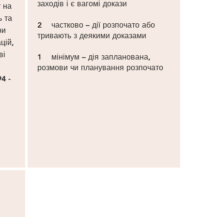
заходів і є вагомі докази
у на
ь та
2 частково – дії розпочато або
ри
тривають з деякими доказами
цій,
ві
1 мінімум – дія запланована,
розмови чи планування розпочато
4 -