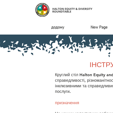
додому
New Page
ІНСТР
Круглий стіл Halton Equity an
справедливості, різноманітност
інклюзивними та справедливим
послуги.
призначення