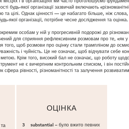
 місцях і в організаціях ми часто проголошуємо фундамен
ності будь-якої організації зазвичай включають «різноманітні
ю та цілі. Однак цінності — це набагато більше, ніж слова,
будь-якої організації, потрібне чесне дослідження та оцінка.
окремим особам у ній у прогресивній подорожі до різномані
чений для сприяння рефлексивним розмовам про те, «як у
ля того, щоб розмови про оцінку стали трампліном до осмис
уважність і чуйність. Це не означає, щоб відчувати себе 
 метою. Крім того, високий бал не означає, що роботу щод
трумент не є вичерпним контрольним списком, і він постій
як сфера рівності, різноманітності та залучення розвиватим
ОЦІНКА
3 substantial – було вжито певних
 та