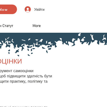
 Now
Увійти
и Статут
More
ОЦІНКИ
трумент самооцінки
 щоб підвищити здатність бути
ити практику, політику та