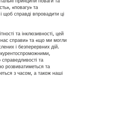
тальні принципи поваги та
сть», «повагу» та
 і щоб справді впровадити ці
тності та інклюзивності, цей
 нас справи» та «що ми могли
лених і безперервних дій.
конкурентоспроможними,
о справедливості та
но розвиватиметься та
еться з часом, а також наші