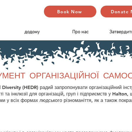
Book Now
Donate
додому
Про нас
Затвердит
УМЕНТ ОРГАНІЗАЦІЙНОЇ САМО
d Diversity (HEDR) радий запропонувати організаційний інс
і та інклюзії для організацій, груп і підприємств у Halton,
и у всіх формах людського різноманіття, як а також покращ