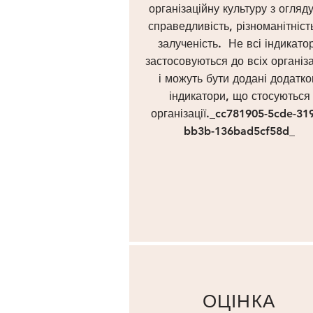
організаційну культуру з огляд
справедливість, різноманітніст
залученість. Не всі індикато
застосовуються до всіх організа
і можуть бути додані додатко
індикатори, що стосуються
організації._cc781905-5cde-319
bb3b-136bad5cf58d_
ОЦІНКА