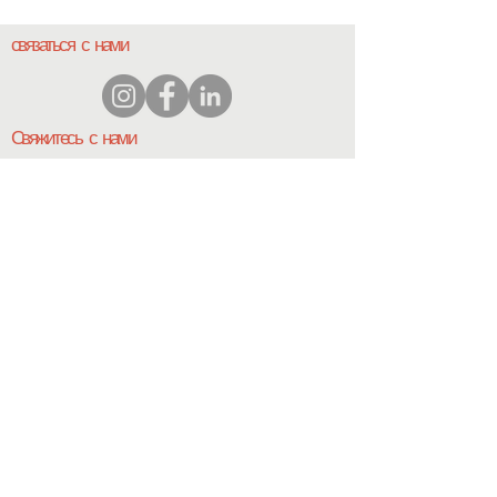
связаться с нами
Свяжитесь с нами
координатор@hedroundt
able.com
905-467-4305
координатор@hedroundtable.com
ПОДПИСЫВАТЬСЯ
Присоединиться
Свяжитесь с нами