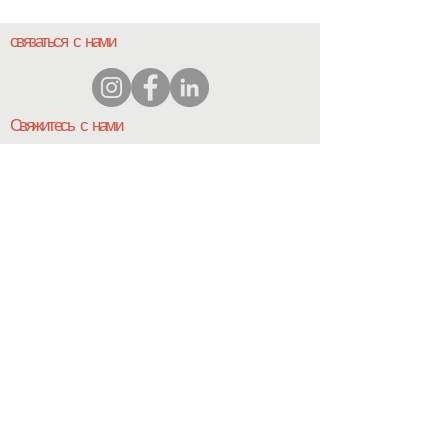
связаться с нами
Свяжитесь с нами
координатор@hedroundt
able.com
905-467-4305
координатор@hedroundtable.com
ПОДПИСЫВАТЬСЯ
Присоединиться
Свяжитесь с нами