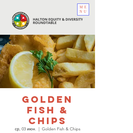
ME
NU
Golden
Fish &
Chips
ср, 03 июн.
  |  
Golden Fish & Chips