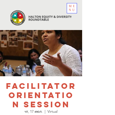
ME
NU
Facilitator
Orientatio
n Session
чт, 17 июл.
  |  
Virtual