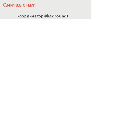
Свяжитесь с нами
координатор@hedroundt
able.com
905-467-4305
координатор@hedroundtable.com
ПОДПИСЫВАТЬСЯ
Присоединиться
Свяжитесь с нами
© 2023 HEDR. Все права
защищены.