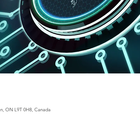
lton, ON L9T 0H8, Canada