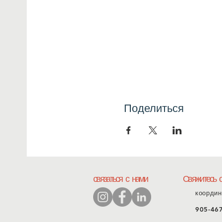
Поделиться
связаться с нами
Свяжитесь 
координ
905-46