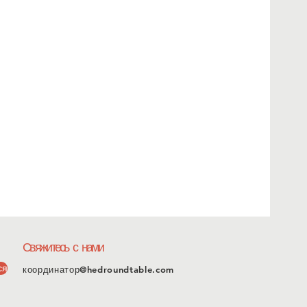
Свяжитесь с нами
ся
координатор@hedroundtable.com