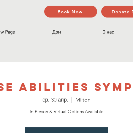
Book Now
Donate
w Page
Дом
О нас
se Abilities Sym
ср, 30 апр.
  |  
Milton
In-Person & Virtual Options Available