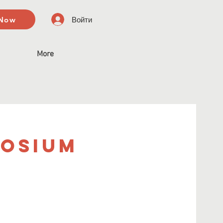
 Now
Войти
More
posium