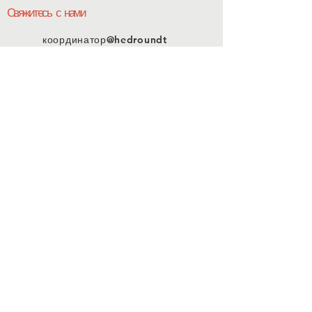
Свяжитесь с нами
координатор@hedroundt
able.com
905-467-4305
координатор@hedroundtable.com
ПОДПИСЫВАТЬСЯ
Присоединиться
Свяжитесь с нами
© 2023 HEDR. Все права
защищены.