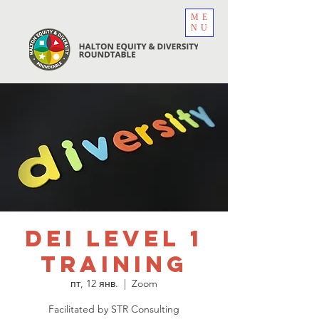
ME
NU
DEI Level 1
Training
пт, 12 янв.
  |  
Zoom
Facilitated by STR Consulting