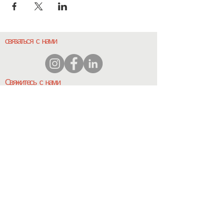
связаться с нами
Свяжитесь с нами
координатор@hedroundt
able.com
905-467-4305
координатор@hedroundtable.com
ПОДПИСЫВАТЬСЯ
Присоединиться