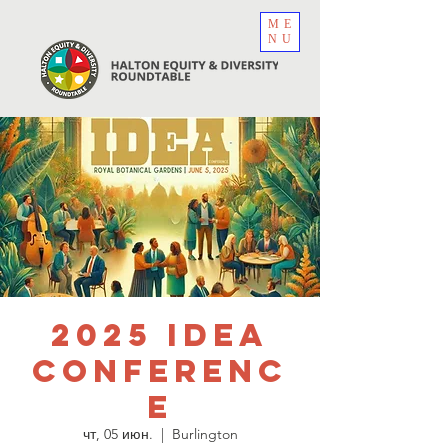
ME
NU
2025 IDEA
Conferenc
e
чт, 05 июн.
  |  
Burlington