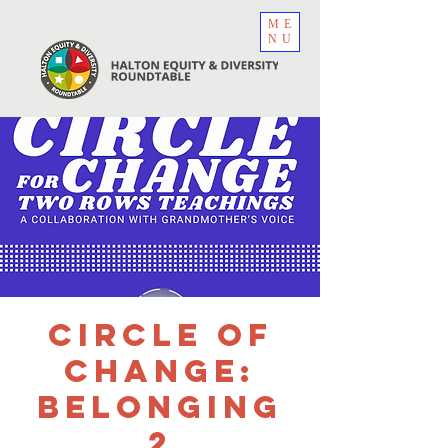
ME
NU
Circle of
Change:
Belonging
2