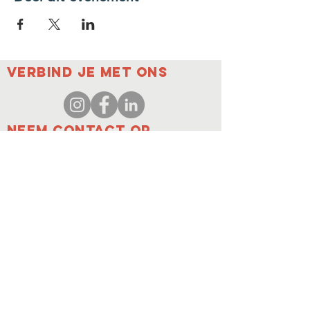
Verbind je met ons
Neem contact op
coordinator@hedroundt
able.com
905-467-4305
coordinator@hedroundtable.com
ABONNEREN
Meedoen