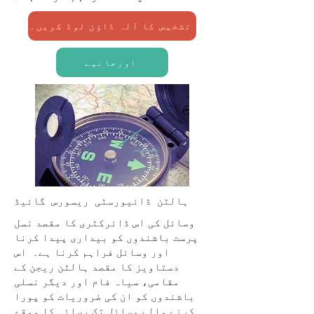
تشخیص کا آلہ ڈاؤن لوڈ کریں۔
اورجانیے
ہالٹن ڈائیورسٹی ریسورس گائیڈ
وسائل کی اس ڈائرکٹری کا مقصد نسل
پرست باشندوں کو بیداری پیدا کرنا
اور وسائل فراہم کرنا ہے۔ اس
دستاویز کا مقصد ہالٹن ریجن کے
مقامی، سیاہ فام اور دیگر نسلی
باشندوں کو ان کی ضروریات کو پورا
کرنے والے وسائل تک رسائی کا موقع