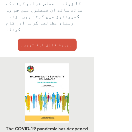
کا زیادہ احساس فراہم کرنے کے
ساتھ ساتھ ان فیصلوں میں جو وہ
کمیونٹیز میں کرتے ہیں۔ زندہ
رہنا، مطالعہ کرنا اور کام
کرنا۔
رپورٹ ڈاؤن لوڈ کریں۔
The COVID-19 pandemic has deepened