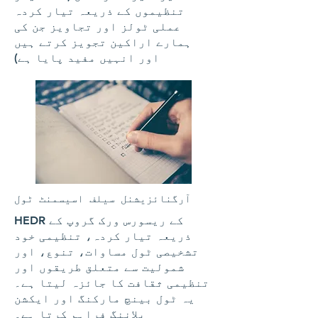
تنظیموں کے ذریعہ تیار کردہ
عملی ٹولز اور تجاویز جن کی
ہمارے اراکین تجویز کرتے ہیں
اور انہیں مفید پایا ہے)
آرگنائزیشنل سیلف اسیسمنٹ ٹول
HEDR کے ریسورس ورک گروپ کے
ذریعہ تیار کردہ، تنظیمی خود
تشخیصی ٹول مساوات، تنوع، اور
شمولیت سے متعلق طریقوں اور
تنظیمی ثقافت کا جائزہ لیتا ہے۔
یہ ٹول بینچ مارکنگ اور ایکشن
پلاننگ فراہم کرتا ہے۔