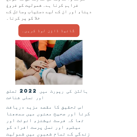
فراہم کرنا ہے۔ شمولیت کو فروغ
دینا، اور ان کے لیے دستیاب وسائل کے
خلا کو پر کرنا۔
گائیڈ ڈاؤن لوڈ کریں۔
ہالٹن کی رپورٹ میں 2022 تعلق
اور نسلی شناخت
اس تحقیق کا مقصد مزید دریافت
کرنا اور صحیح معنوں میں سمجھنا
تھا کہ فرسٹ نیشنز، انوئٹ اور
میٹس، اور نسل پرست افراد کو
زندگی کے تمام شعبوں میں شمولیت