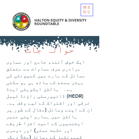
ME
NU
حوالہ جات
ایک خوش آئند، جامع اور مساوی
برادری صرف مساوات سے متعلق
مسائل کے بارے میں کمیونٹی کی
بہتر سمجھ کے ساتھ ہی ہو سکتی
ہے۔ ہالٹن ایکویٹی اینڈ
ڈائیورسٹی راؤنڈ ٹیبل (HEDR)
ترقی اور اشتراک کے لیے وقف ہے۔
ان کے اپنے وسائل (مثال کے طور پر
ہالٹن میں ہماری اپنی ممبر
ایجنسیوں کے امید افزا طریقے
اور حکمت عملی) اور دوسری
کمیونٹیز کے وسائل (مثلاً دیگر