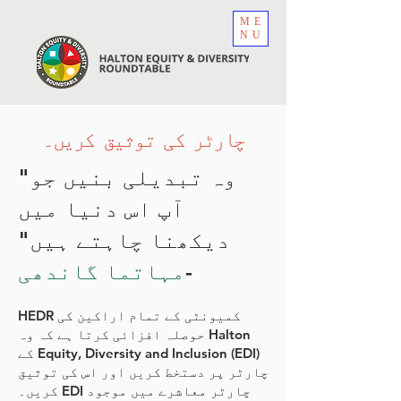
ME
NU
چارٹر کی توثیق کریں۔
"وہ تبدیلی بنیں جو
آپ اس دنیا میں
دیکھنا چاہتے ہیں"
-
مہاتما گاندھی
HEDR کمیونٹی کے تمام اراکین کی
حوصلہ افزائی کرتا ہے کہ وہ Halton
کے Equity, Diversity and Inclusion (EDI)
چارٹر پر دستخط کریں اور اس کی توثیق
کریں۔ EDI چارٹر معاشرے میں موجود