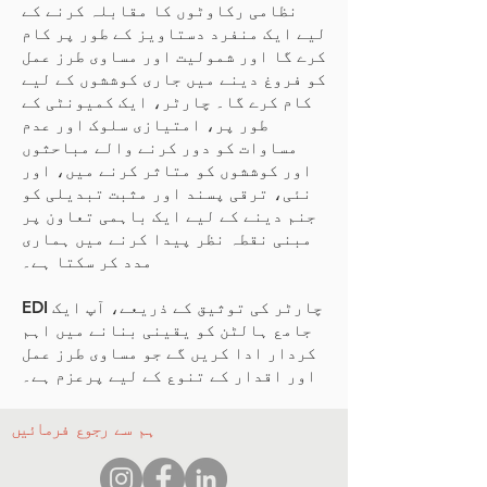
نظامی رکاوٹوں کا مقابلہ کرنے کے
لیے ایک منفرد دستاویز کے طور پر کام
کرے گا اور شمولیت اور مساوی طرز عمل
کو فروغ دینے میں جاری کوششوں کے لیے
کام کرے گا۔ چارٹر، ایک کمیونٹی کے
طور پر، امتیازی سلوک اور عدم
مساوات کو دور کرنے والے مباحثوں
اور کوششوں کو متاثر کرنے میں، اور
نئی، ترقی پسند اور مثبت تبدیلی کو
جنم دینے کے لیے ایک باہمی تعاون پر
مبنی نقطہ نظر پیدا کرنے میں ہماری
مدد کر سکتا ہے۔
EDI چارٹر کی توثیق کے ذریعے، آپ ایک
جامع ہالٹن کو یقینی بنانے میں اہم
کردار ادا کریں گے جو مساوی طرز عمل
اور اقدار کے تنوع کے لیے پرعزم ہے۔
ہم سے رجوع فرمائیں