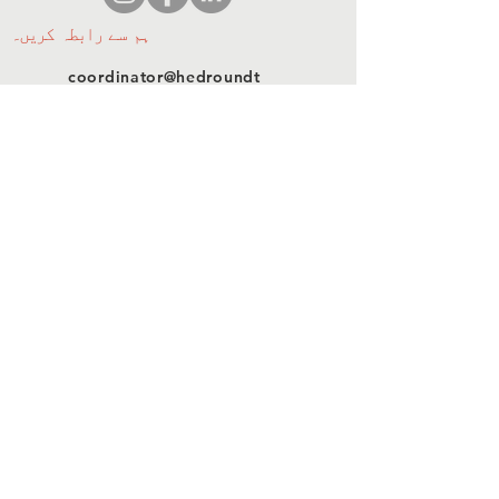
ہم سے رابطہ کریں۔
coordinator@hedroundt
able.com
905-467-4305
coordinator@hedroundtable.com
سبسکرائب
شمولیت
ہم سے رابطہ کریں۔
© 2023 HEDR. جملہ حقوق محفوظ
ہیں۔