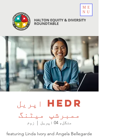
ME
NU
HEDR اپریل
ممبرشپ میٹنگ
منگل، 04 اپریل
  |  
زوم
featuring Linda Ivory and Angela Bellegarde