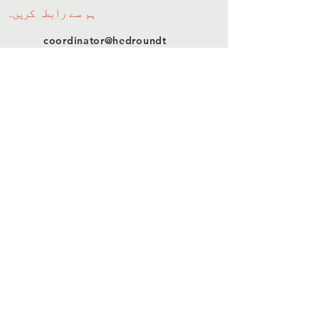
ہم سے رابطہ کریں۔
coordinator@hedroundt
able.com
905-467-4305
coordinator@hedroundtable.com
سبسکرائب
شمولیت
ہم سے رابطہ کریں۔
© 2023 HEDR. جملہ حقوق محفوظ
ہیں۔