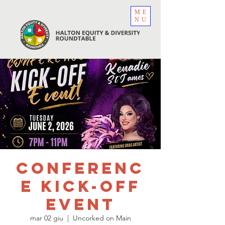
ME
NU
Conferenc
e Kick-Off
Event
mar 02 giu
  |  
Uncorked on Main