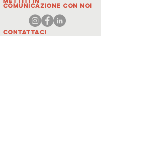
Mettiti in
comunicazione con noi
Contattaci
coordinator@hedroundt
able.com
905-467-4305
coordinator@hedroundtable.com
SOTTOSCRIVI
Partecipare
Contattaci
© 2023 HEDR. Tutti i diritti riservati.