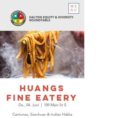
ME
NU
Huangs
Fine Eatery
Do., 04. Juni
  |  
109 Main St S
Cantones, Szechuan & Indian Hakka