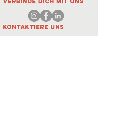
verbinde dich mit uns
Kontaktiere uns
coordinator@hedroundt
able.com
905-467-4305
coordinator@hedroundtable.com
ABONNIEREN
Verbinden
Kontaktiere uns
© 2023 HEDR. Alle Rechte