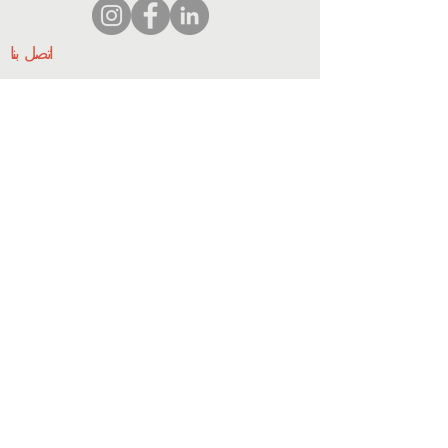
اتصل بنا
Coordinator@hedroundt
able.com
905-467-4305
Coordinator@hedroundtable.com
الإشتراك
ينضم
اتصل بنا
© 2023 HEDR. جميع الحقوق محفوظة.