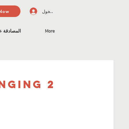
تسجيل الدخول
 Now
More
المصادقة عل
nging 2